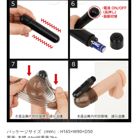
パッケージサイズ（mm）: H165×W90×D50
重量: 本體 44g/総重量76g