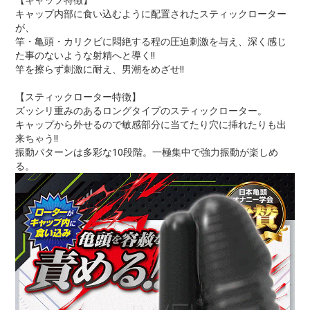
キャップ内部に食い込むように配置されたスティックローター
が、
竿・亀頭・カリクビに悶絶する程の圧迫刺激を与え、深く感じ
た事のないような射精へと導く!!
竿を擦らず刺激に耐え、男潮をめざせ!!
【スティックローター特徴】
ズッシリ重みのあるロングタイプのスティックローター。
キャップから外せるので敏感部分に当てたり穴に挿れたりも出
来ちゃう!!
振動パターンは多彩な10段階。一極集中で強力振動が楽しめ
る。