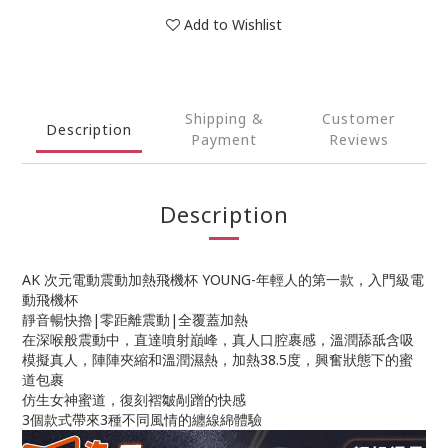
Add to Wishlist
Shipping &
Customer
Description
Payment
Reviews
Description
AK 次元電動震動加熱飛機杯 YOUNG-年輕人的第一款，入門級電
動飛機杯
靜音暢快擼|零距離震動|全覆蓋加熱
在深喉般震動中，直達噴射巔峰，真人口腔裹感，溫潤舔舐含吸
模擬真人，陣陣夾縮和溫潤濕熱，加熱38.5度，興奮狀態下的蜜
道包裹
仿生女神蜜道，復刻褶皺剮蹭的快感
3個款式帶來3種不同風情的纏線綿體驗