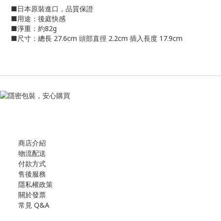
■日本原裝進口，品質保證
■用途：後庭快感
■淨重：約82g
■尺寸：總長 27.6cm 頭部直徑 2.2cm 插入長度 17.9cm
商店介紹
物流配送
付款方式
售後服務
隱私權政策
關於發票
常見 Q&A