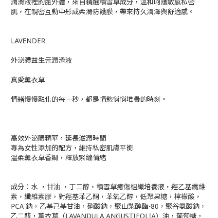
潤滑液裡的胞外體，來自精選積雪草成分，溫和呵護敏感私密
肌，在親密互動中形成柔滑防護膜，帶來持久潤澤與舒適感。
LAVENDER
外泌體益生元潤滑液
真愛薰衣草
情緒慢慢融化的每一秒，都是情慾悄悄堆疊的時刻。
高效外泌體精華，延長滋潤時間
專為女性添加的配方，維持私密肌膚平衡
溫柔薰衣草香調，釋放緊繃情緒
成分：水 ，甘油 ，丁二醇，積雪草癒傷組織培養液，羥乙基纖維
素，纖維素膠，對羥基苯乙酮，苯氧乙醇，低聚果糖，檸檬酸，
PCA 鈉，乙基己基甘油，硝酸鈉，聚山梨醇酯-80，聚谷氨酸鈉，
乙二醛，薰衣草（LAVANDULA ANGUSTIFOLIA）油，葡萄糖，