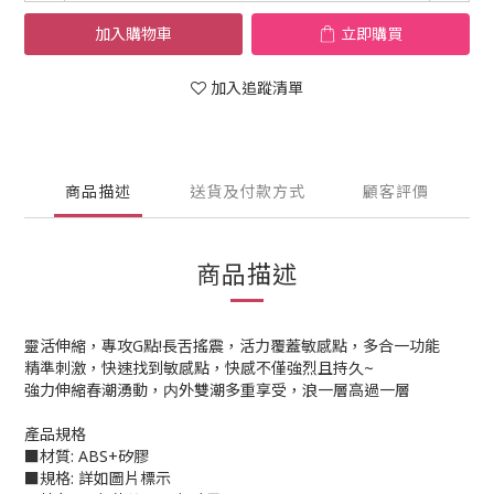
加入購物車
立即購買
加入追蹤清單
商品描述
送貨及付款方式
顧客評價
商品描述
靈活伸縮，專攻G點!長舌搖震，活力覆蓋敏感點，多合一功能
精準刺激，快速找到敏感點，快感不僅強烈且持久~
強力伸縮春潮湧動，内外雙潮多重享受，浪一層高過一層
產品規格
■材質: ABS+矽膠
■規格: 詳如圖片標示