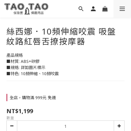
絲西娜．10頻伸縮咬震 吸盤
紋路紅唇舌撩按摩器
產品規格
■材質: ABS+矽膠
■規格: 詳如圖片標示
■特色: 10頻伸縮、10頻咬震
全店，購物滿 999元 免運
NT$1,199
數量