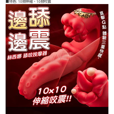
■特色: 10頻伸縮、10頻咬震