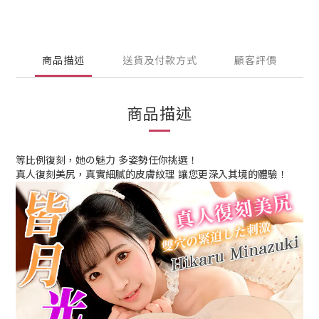
商品描述
送貨及付款方式
顧客評價
商品描述
等比例復刻，她の魅力 多姿勢任你挑選！
真人復刻美尻，真實細膩的皮膚紋理 讓您更深入其境的體驗！