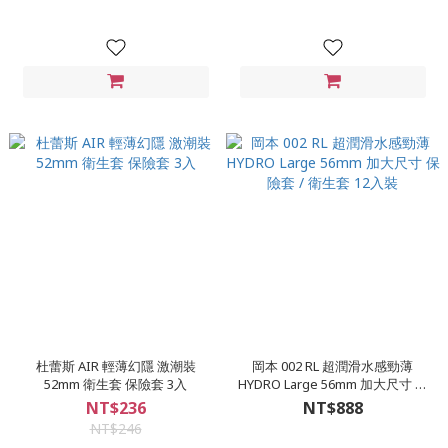
杜蕾斯 AIR 輕薄幻隱 激潮裝
岡本 002 RL 超潤滑水感勁薄
52mm 衛生套 保險套 3入
HYDRO Large 56mm 加大尺寸 保
險套 / 衛生套 12入裝
NT$236
NT$888
NT$246