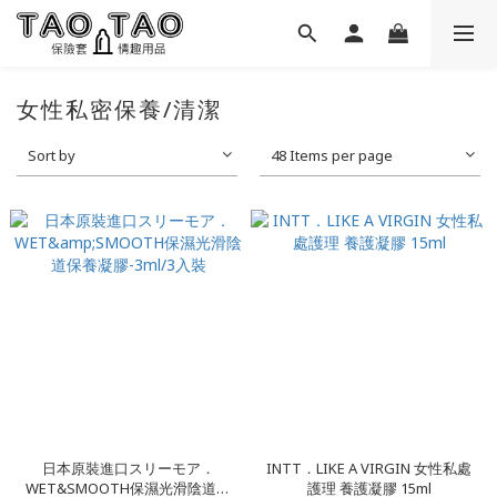
女性私密保養/清潔
Sort by
48 Items per page
日本原裝進口スリーモア．
INTT．LIKE A VIRGIN 女性私處
WET&SMOOTH保濕光滑陰道保
護理 養護凝膠 15ml