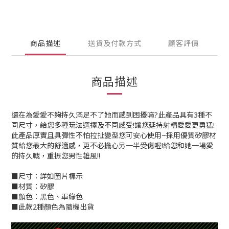
商品描述
送貨及付款方式
顧客評價
商品描述
還在為愛愛不夠持久滿足不了她而感到困擾嘛?此產品具有3種不
同尺寸，給您多種玩法選擇及不同感受!讓您延持射精愛愛更勇猛!
此產品厚實且具彈性不怕拉扯變型您可安心使用~採用優質矽膠材
質給您最大的舒適感，更不必擔心另一半受傷喔!給您和她一場愛
的持久戰，重振您男性雄風!!
■尺寸：詳如圖片標示
■材質：矽膠
■顏色：黑色、軍綠色
■此款2種顏色為隨機出貨