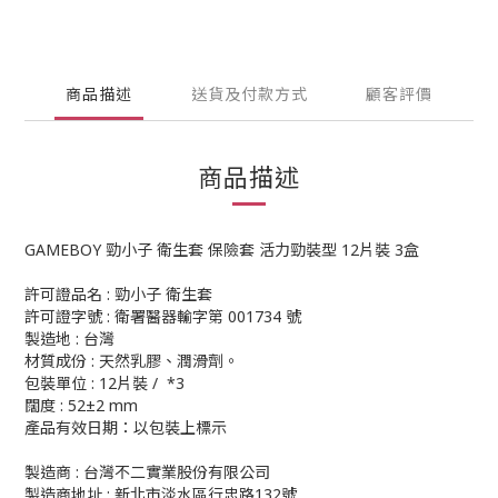
商品描述
送貨及付款方式
顧客評價
商品描述
GAMEBOY 勁小子 衛生套 保險套 活力勁裝型 12片裝 3盒
許可證品名 : 勁小子 衛生套
許可證字號 : 衛署醫器輸字第 001734 號
製造地 : 台灣
材質成份 : 天然乳膠、潤滑劑。
包裝單位 : 12片裝 / *3
闊度 : 52±2 mm
產品有效日期：以包裝上標示
製造商 : 台灣不二實業股份有限公司
製造商地址 : 新北市淡水區行忠路132號