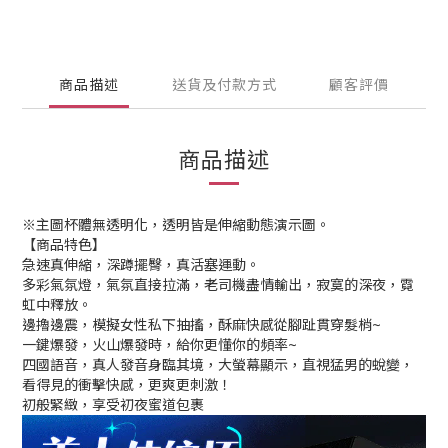
商品描述
送貨及付款方式
顧客評價
商品描述
※主圖杯體無透明化，透明皆是伸縮動態演示圖。
【商品特色】
急速真伸縮，深蹲擺臀，真活塞運動。
多彩氣氛燈，氣氛直接拉滿，老司機盡情輸出，寂寞的深夜，霓
虹中釋放。
邊擼邊震，模擬女性私下抽搐，酥麻快感從腳趾貫穿髮梢~
一鍵爆發，火山爆發時，給你更懂你的頻率~
四國語音，真人發音身臨其境，大螢幕顯示，直視猛男的蛻變，
看得見的衝擊快感，更爽更刺激！
初般緊緻，享受初夜蜜道包裹