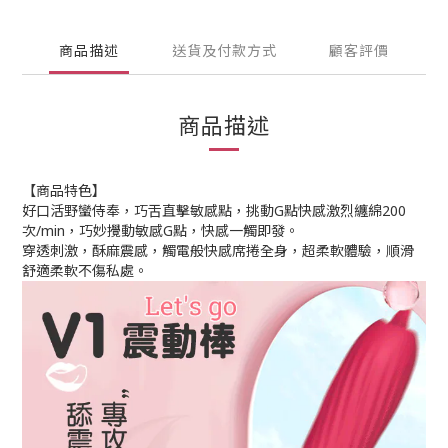
商品描述
送貨及付款方式
顧客評價
商品描述
【商品特色】
好口活野蠻侍奉，巧舌直擊敏感點，挑動G點快感激烈纏綿200
次/min，巧妙攪動敏感G點，快感一觸即發。
穿透刺激，酥麻震感，觸電般快感席捲全身，超柔軟體驗，順滑
舒適柔軟不傷私處。