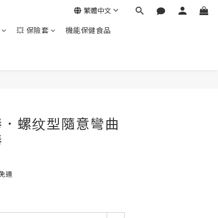
繁體中文
💥 保險套
機能保健食品
立即購買
棒．螺纹型隨意彎曲
棒
 免運