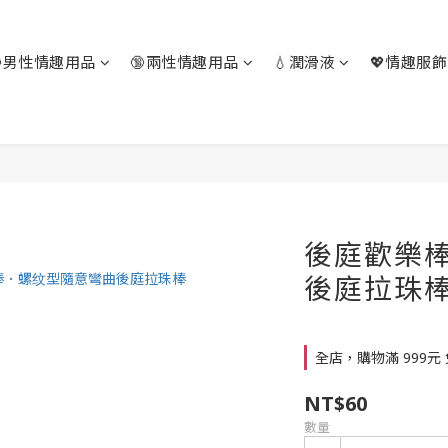
🔞男性情趣用品
🔞兩性情趣用品
💧潤滑液
💖情趣服飾
後庭歡樂
後庭拉珠
全店，購物滿 999元
NT$60
數量