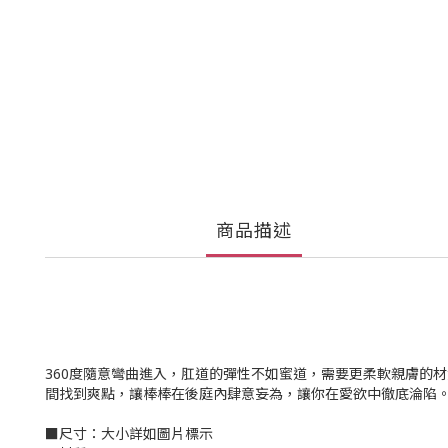
商品描述
360度隨意彎曲進入，肛道的彈性不如蜜道，需要更柔軟親膚的
間找到爽點，讓棒棒在後庭內肆意妄為，讓你在愛欲中徹底淪陷。
■尺寸：大小詳如圖片標示