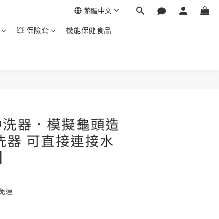
繁體中文
💥 保險套
機能保健食品
立即購買
沖洗器．模擬龜頭造
洗器 可直接連接水
】
 免運