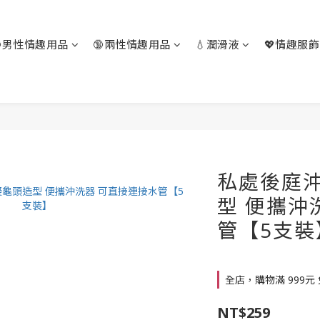
🔞男性情趣用品
🔞兩性情趣用品
💧潤滑液
💖情趣服飾
私處後庭
型 便攜沖
管【5支裝
全店，購物滿 999元
NT$259