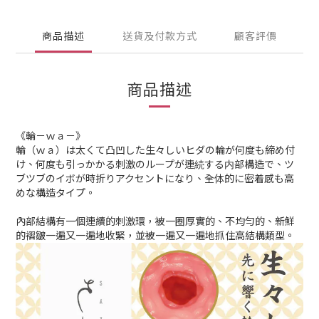
商品描述
送貨及付款方式
顧客評價
商品描述
《輪－ｗａ－》
輪（ｗａ）は太くて凸凹した生々しいヒダの輪が何度も締め付
け、何度も引っかかる刺激のループが連続する内部構造で、ツ
ブツブのイボが時折りアクセントになり、全体的に密着感も高
めな構造タイプ。
內部結構有一個連續的刺激環，被一圈厚實的、不均勻的、新鮮
的褶皺一遍又一遍地收緊，並被一遍又一遍地抓住高結構類型。