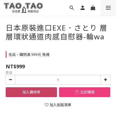
日本原裝進口EXE．さとり 層
層環狀通道肉感自慰器-輪wa
全店，購物滿 999元 免運
NT$999
數量
加入購物車
立即購買
加入追蹤清單