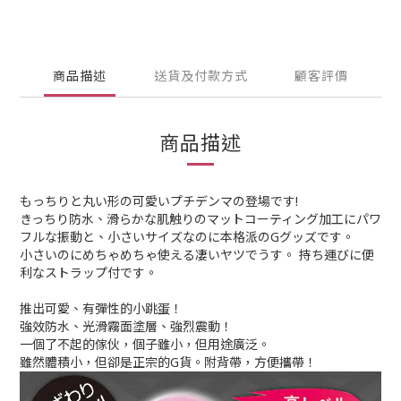
商品描述
送貨及付款方式
顧客評價
商品描述
もっちりと丸い形の可愛いプチデンマの登場です!
きっちり防水、滑らかな肌触りのマットコーティング加工にパワ
フルな振動と、小さいサイズなのに本格派のGグッズです。
小さいのにめちゃめちゃ使える凄いヤツでうす。 持ち運びに便
利なストラップ付です。
推出可愛、有彈性的小跳蛋！
強效防水、光滑霧面塗層、強烈震動！
一個了不起的傢伙，個子雖小，但用途廣泛。
雖然體積小，但卻是正宗的G貨。附背帶，方便攜帶！