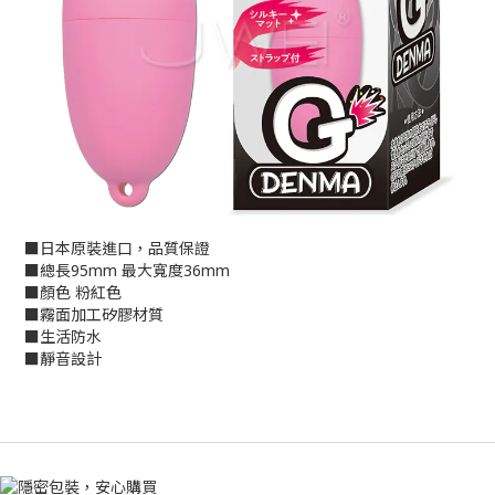
■日本原裝進口，品質保證
■總長95mm 最大寬度36mm
■顏色 粉紅色
■霧面加工矽膠材質
■生活防水
■靜音設計