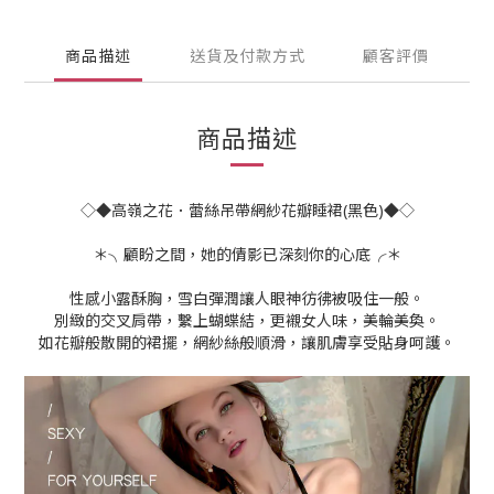
商品描述
送貨及付款方式
顧客評價
商品描述
◇◆高嶺之花．蕾絲吊帶網紗花瓣睡裙(黑色)◆◇
＊╮顧盼之間，她的倩影已深刻你的心底╭＊
性感小露酥胸，雪白彈潤讓人眼神彷彿被吸住一般。
別緻的交叉肩帶，繫上蝴蝶結，更襯女人味，美輪美奐。
如花瓣般散開的裙擺，網紗絲般順滑，讓肌膚享受貼身呵護。