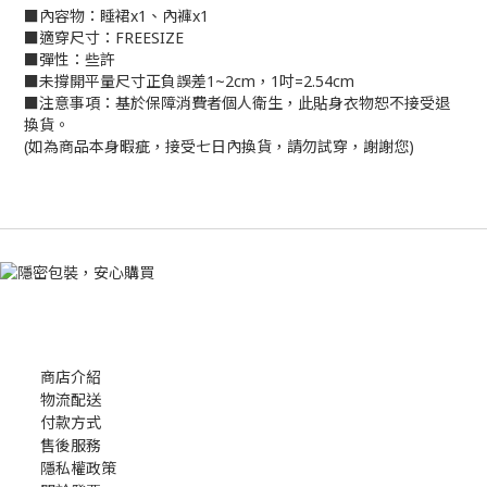
■內容物：睡裙x1、內褲x1
■適穿尺寸：FREESIZE
■彈性：些許
■未撐開平量尺寸正負誤差1~2cm，1吋=2.54cm
■注意事項：基於保障消費者個人衛生，此貼身衣物恕不接受退
換貨。
(如為商品本身暇疵，接受七日內換貨，請勿試穿，謝謝您)
商店介紹
物流配送
付款方式
售後服務
隱私權政策