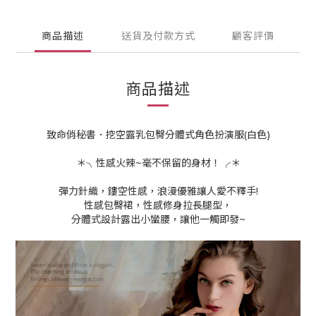
商品描述
送貨及付款方式
顧客評價
商品描述
致命俏秘書．挖空露乳包臀分體式角色扮演服(白色)
＊╮性感火辣~毫不保留的身材！╭＊
彈力針織，鏤空性感，浪漫優雅讓人愛不釋手!
性感包臀裙，性感修身拉長腿型，
分體式設計露出小蠻腰，讓他一觸即發~