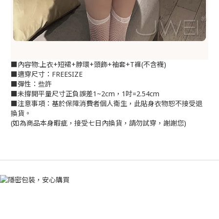
■內容物:上衣+短裙+脖環+頭飾+袖套+T褲(不含襪)
■適穿尺寸：FREESIZE
■彈性：些許
■未撐開平量尺寸正負誤差1~2cm，1吋=2.54cm
■注意事項：基於保障消費者個人衛生，此貼身衣物恕不接受退
換貨。
(如為商品本身暇疵，接受七日內換貨，請勿試穿，謝謝您)