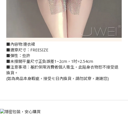
■內容物:連衣裙
■適穿尺寸：FREESIZE
■彈性：些許
■未撐開平量尺寸正負誤差1~2cm，1吋=2.54cm
■注意事項：基於保障消費者個人衛生，此貼身衣物恕不接受退
換貨。
(如為商品本身暇疵，接受七日內換貨，請勿試穿，謝謝您)