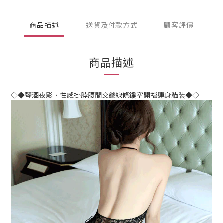
商品描述
送貨及付款方式
顧客評價
商品描述
◇◆琴酒夜影．性感掛脖腰間交織線條鏤空開襠連身貓裝◆◇