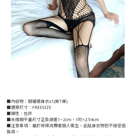
■內容物：開襠連身衣x1(無T褲)
■適穿尺寸：FREESIZE
■彈性：些許
■未撐開平量尺寸正負誤差1~2cm，1吋=2.54cm
■注意事項：基於保障消費者個人衛生，此貼身衣物恕不接受退
換貨。