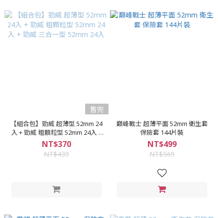
售完
【組合包】勁威 超薄型 52mm 24
巔峰戰士 超薄平面 52mm 衛生套
入 + 勁威 粗顆粒型 52mm 24入 +
保險套 144片裝
勁威 三合一型 52mm 24入
NT$370
NT$499
NT$439
NT$569