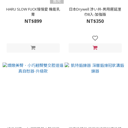
售完
HARU SLOW FUCK慢慢愛 機能乳
日本Drywell 涉い井-男用遲延溼
膏
巾8入-加強版
NT$899
NT$350