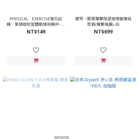
PHYSICAL EXERCISE強化訓
雷特‧脈衝電擊陰莖極限鍛煉自
練．單頭吸吮莖體鍛煉飛機杯- 雙
慰器(電擊強震)-白
色
NT$149
NT$699