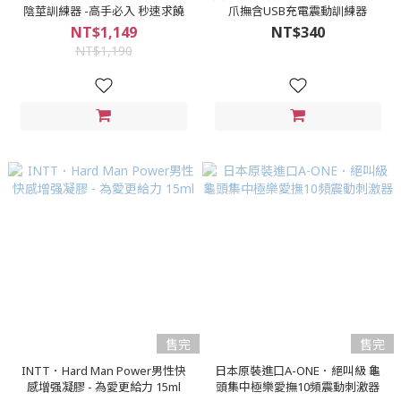
陰莖訓練器 -高手必入 秒速求饒
爪撫含USB充電震動訓練器
NT$1,149
NT$340
NT$1,190
售完
售完
INTT．Hard Man Power男性快
日本原裝進口A-ONE．絕叫級 龜
感增强凝膠 - 為愛更給力 15ml
頭集中極樂愛撫10頻震動刺激器