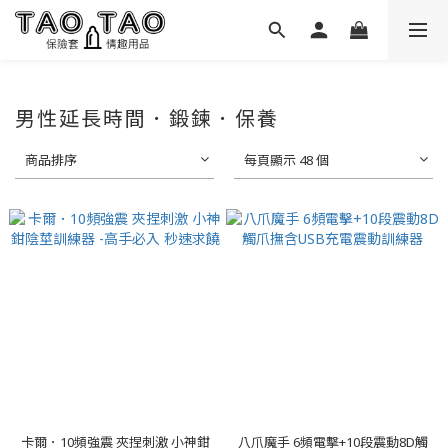
男性延長時間．鍛鍊．保養
商品排序
每頁顯示 48 個
卡爾．10頻強震 夾捏刺激 小神鉗
八爪魔手 6頻電擊+10段震動8D觸