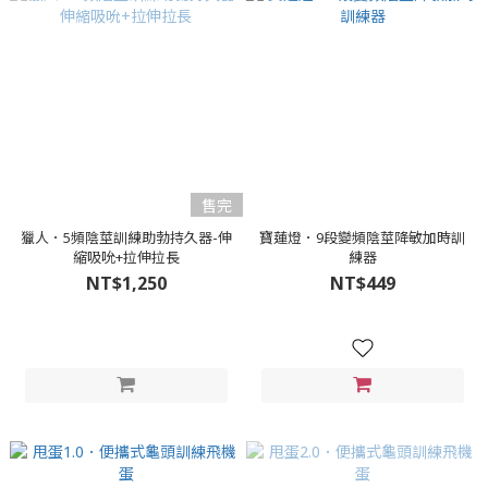
售完
獵人．5頻陰莖訓練助勃持久器-伸
寶蓮燈．9段變頻陰莖降敏加時訓
縮吸吮+拉伸拉長
練器
NT$1,250
NT$449