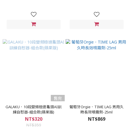
售完
GALAKU．10段變頻極速龜頭AI訓
葡萄牙Orgie．TIME LAG 男用久
練自慰器-組合款(蘋果版)
時長效噴霧劑-25ml
NT$320
NT$869
NT$359