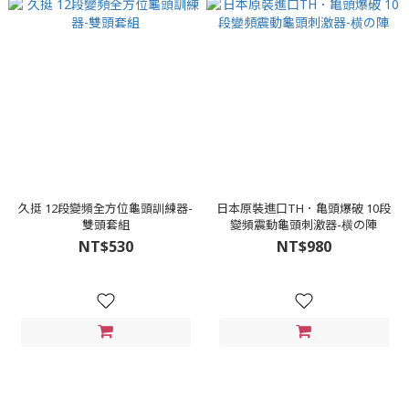
久挺 12段變頻全方位龜頭訓練器-
日本原裝進口TH．亀頭爆破 10段
雙頭套組
變頻震動龜頭刺激器-横の陣
NT$530
NT$980