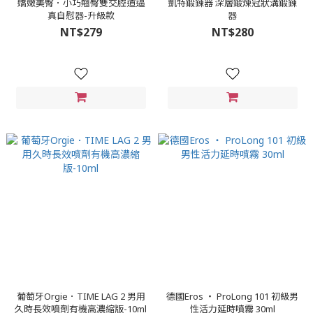
嬌嫩美臀．小巧翹臀雙交腔道逼
凱特鍛鍊器 深層鍛煉冠狀溝鍛鍊
真自慰器-升級款
器
NT$279
NT$280
葡萄牙Orgie．TIME LAG 2 男用
德國Eros ‧ ProLong 101 初級男
久時長效噴劑有機高濃縮版-10ml
性活力延時噴霧 30ml