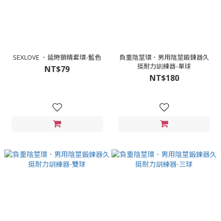
SEXLOVE ．延時鎖精套環-藍色
負重陰莖環．男用陰莖鍛鍊器久
挺耐力訓練器-單球
NT$79
NT$180