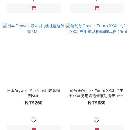
日本Drywell 涉い井-男用遲延噴
葡萄牙Orgie．Touro XXXL 鬥牛
劑5ML
士XXXL男用賦活修護助挺液-15ml
NT$260
NT$880